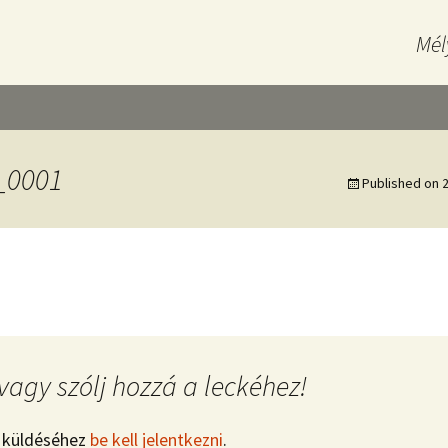
Mél
_0001
Published on
2
vagy szólj hozzá a leckéhez!
 küldéséhez
be kell jelentkezni
.