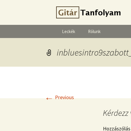
Leckék
Rólunk
inbluesintro9szabott
←
Previous
Kérdezz 
Hozzászólás