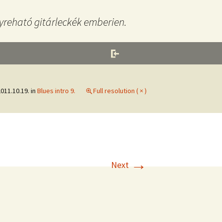
yreható gitárleckék emberien.
011.10.19.
in
Blues intro 9.
Full resolution ( × )
→
Next