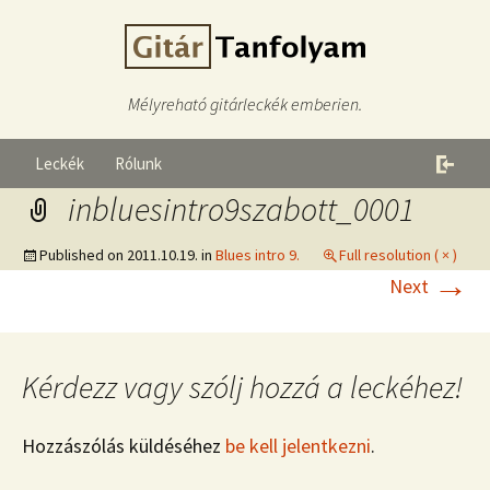
Mélyreható gitárleckék emberien.
Leckék
Rólunk
inbluesintro9szabott_0001
Published on
2011.10.19.
in
Blues intro 9.
Full resolution ( × )
→
Next
Kérdezz vagy szólj hozzá a leckéhez!
Hozzászólás küldéséhez
be kell jelentkezni
.