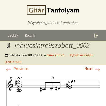
Mélyreható gitárleckék emberien.
Leckék
Rólunk
inbluesintro9szabott_0002
Published on
2015.07.22.
in
Blues intro 9.
Full resolution
(1200 × 639)
←
→
Previous
Next