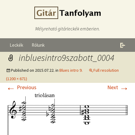
Mélyreható gitárleckék emberien.
Leckék
Rólunk
inbluesintro9szabott_0004
Published on
2015.07.22.
in
Blues intro 9.
Full resolution
(1200 × 671)
←
→
Previous
Next