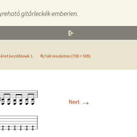
yreható gitárleckék emberien.
séret kezdőknek 1.
Full resolution (700 × 505)
→
Next