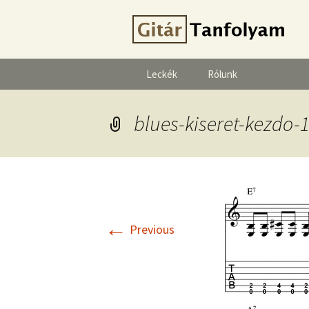
Leckék
Rólunk
blues-kiseret-kezdo-
←
Previous