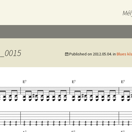
Mél
1_0015
Published on
2012.05.04.
in
Blues kí