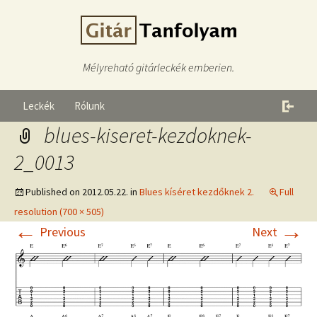
Mélyreható gitárleckék emberien.
Leckék
Rólunk
blues-kiseret-kezdoknek-
2_0013
Published on
2012.05.22.
in
Blues kíséret kezdőknek 2.
Full
resolution (700 × 505)
←
→
Previous
Next