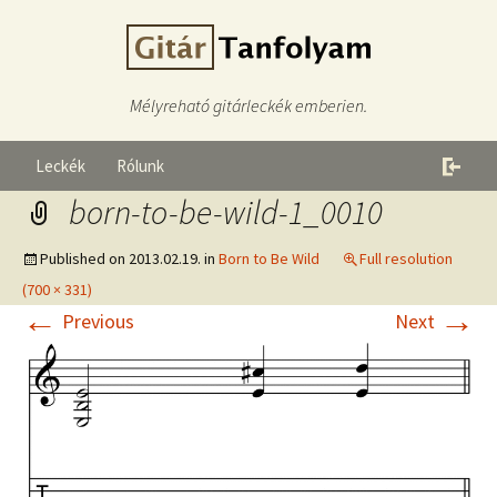
Mélyreható gitárleckék emberien.
Leckék
Rólunk
born-to-be-wild-1_0010
Published on
2013.02.19.
in
Born to Be Wild
Full resolution
(700 × 331)
←
→
Previous
Next