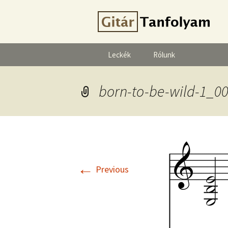
Leckék
Rólunk
born-to-be-wild-1_0
←
Previous