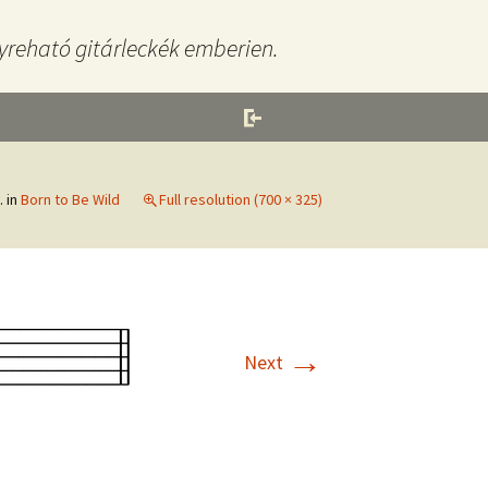
yreható gitárleckék emberien.
.
in
Born to Be Wild
Full resolution (700 × 325)
→
Next