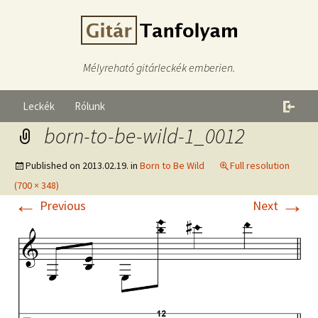
Mélyreható gitárleckék emberien.
Leckék
Rólunk
born-to-be-wild-1_0012
Published on
2013.02.19.
in
Born to Be Wild
Full resolution
(700 × 348)
←
→
Previous
Next