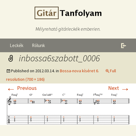
Mélyreható gitárleckék emberien.
Leckék
Rólunk
inbossa6szabott_0006
Published on
2012.03.14.
in
Bossa-nova kíséret 6.
Full
resolution (700 × 186)
←
→
Previous
Next