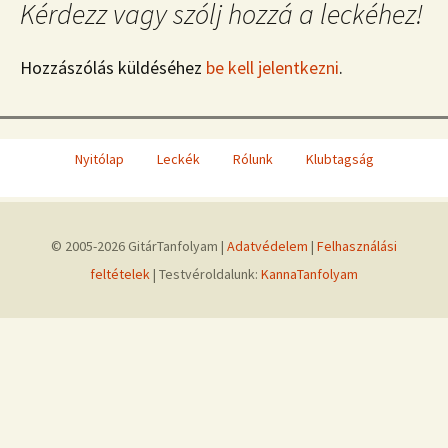
Kérdezz vagy szólj hozzá a leckéhez!
Hozzászólás küldéséhez
be kell jelentkezni
.
Nyitólap
Leckék
Rólunk
Klubtagság
© 2005-2026 GitárTanfolyam |
Adatvédelem
|
Felhasználási
feltételek
| Testvéroldalunk:
KannaTanfolyam