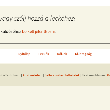
vagy szólj hozzá a leckéhez!
 küldéséhez
be kell jelentkezni
.
Nyitólap
Leckék
Rólunk
Klubtagság
itárTanfolyam |
Adatvédelem
|
Felhasználási feltételek
| Testvéroldalunk:
K