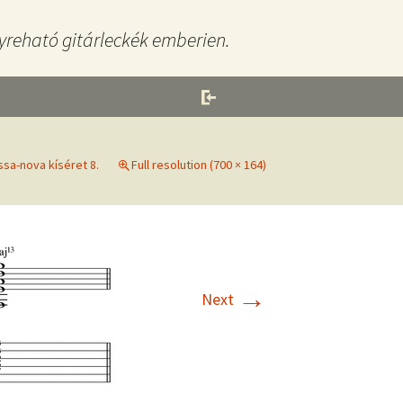
yreható gitárleckék emberien.
sa-nova kíséret 8.
Full resolution (700 × 164)
→
Next