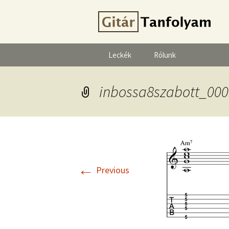
Leckék
Rólunk
inbossa8szabott_000
←
Previous