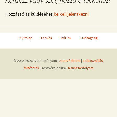
Kérdezz vagy szólj hozzá a leckéhez!
Hozzászólás küldéséhez
be kell jelentkezni
.
Nyitólap
Leckék
Rólunk
Klubtagság
© 2005-2026 GitárTanfolyam |
Adatvédelem
|
Felhasználási
feltételek
| Testvéroldalunk:
KannaTanfolyam