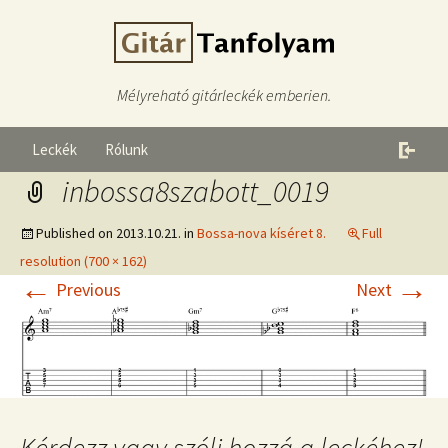
Mélyreható gitárleckék emberien.
Leckék
Rólunk
inbossa8szabott_0019
Published on
2013.10.21.
in
Bossa-nova kíséret 8.
Full
resolution (700 × 162)
←
→
Previous
Next