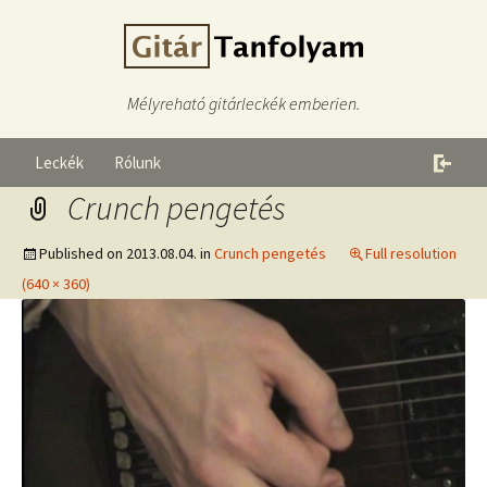
Mélyreható gitárleckék emberien.
Leckék
Rólunk
Crunch pengetés
Published on
2013.08.04.
in
Crunch pengetés
Full resolution
(640 × 360)