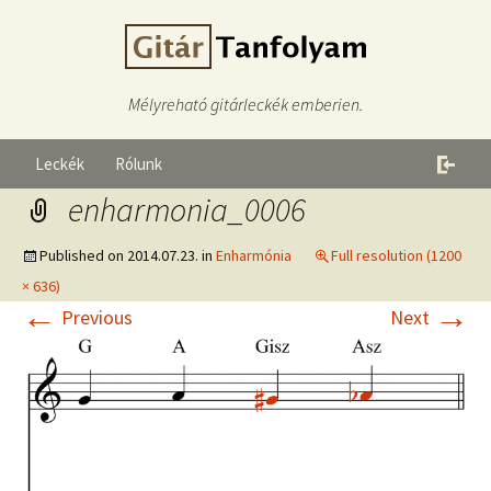
Mélyreható gitárleckék emberien.
Leckék
Rólunk
enharmonia_0006
Published on
2014.07.23.
in
Enharmónia
Full resolution (1200
× 636)
←
→
Previous
Next