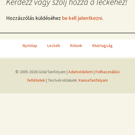
Kérdezz vagy szólj hozzá a leckéhez!
Hozzászólás küldéséhez
be kell jelentkezni
.
Nyitólap
Leckék
Rólunk
Klubtagság
© 2005-2026 GitárTanfolyam |
Adatvédelem
|
Felhasználási
feltételek
| Testvéroldalunk:
KannaTanfolyam