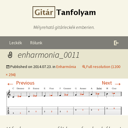
Mélyreható gitárleckék emberien.
Leckék
Rólunk
enharmonia_0011
Published on
2014.07.23.
in
Enharmónia
Full resolution (1200
× 294)
←
→
Previous
Next