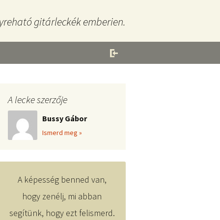
yreható gitárleckék emberien.
A lecke szerzője
Bussy Gábor
Ismerd meg »
A képesség benned van,
hogy zenélj, mi abban
segítünk, hogy ezt felismerd.