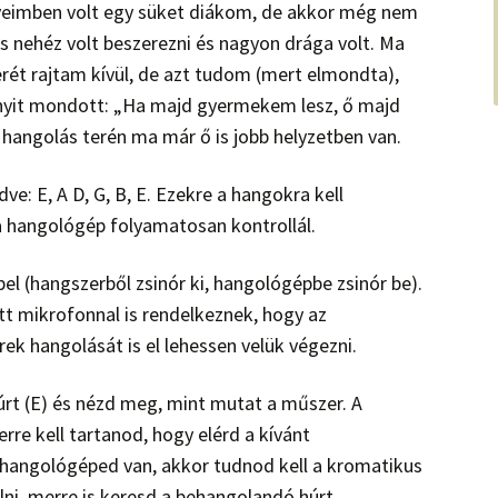
veimben volt egy süket diákom, de akkor még nem
s nehéz volt beszerezni és nagyon drága volt. Ma
rét rajtam kívül, de azt tudom (mert elmondta),
nnyit mondott: „Ha majd gyermekem lesz, ő majd
 hangolás terén ma már ő is jobb helyzetben van.
ve: E, A D, G, B, E. Ezekre a hangokra kell
 hangológép folyamatosan kontrollál.
el (hangszerből zsinór ki, hangológépbe zsinór be).
t mikrofonnal is rendelkeznek, hogy az
k hangolását is el lehessen velük végezni.
t (E) és nézd meg, mint mutat a műszer. A
rre kell tartanod, hogy elérd a kívánt
angológéped van, akkor tudnod kell a kromatikus
ni, merre is keresd a behangolandó húrt.