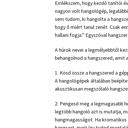
Emlékszem, hogy kezdő tanítói é
nagyon volt hangológép, legalábbi
sem tudom, ki hangolta a hangsze
hogy ő miért tanul zenét. Csak e
hallani fogja.” Egyszóval hangszer
A húrok nevei a legmélyebbtől kezd
behangolnod a hangszered, amit a
1. Kösd össze a hangszered a gépp
A hangológépek általában beépítet
akusztikusan megszólaló hangszere
2. Pengesd meg a legmagasabb húr
legtöbb hangoló azt is mutatja, me
hangmagasságot. Ha kromatikus h
hangsort, mert így tudod megtalál