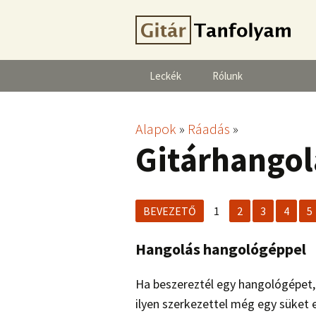
Leckék
Rólunk
Alapok
»
Ráadás
»
Gitárhangol
BEVEZETŐ
1
2
3
4
5
Hangolás hangológéppel
Ha beszereztél egy hangológépet
ilyen szerkezettel még egy süket 