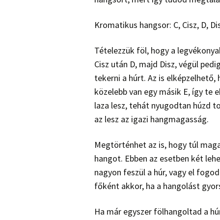
Kromatikus hangsor: C, Cisz, D, Disz,
Tételezzük föl, hogy a legvékonya
Cisz után D, majd Disz, végül pedi
tekerni a húrt. Az is elképzelhető,
közelebb van egy másik E, így te 
laza lesz, tehát nyugodtan húzd t
az lesz az igazi hangmagasság.
Megtörténhet az is, hogy túl maga
hangot. Ebben az esetben két leh
nagyon feszül a húr, vagy el fogod
főként akkor, ha a hangolást gyor
Ha már egyszer fölhangoltad a hú