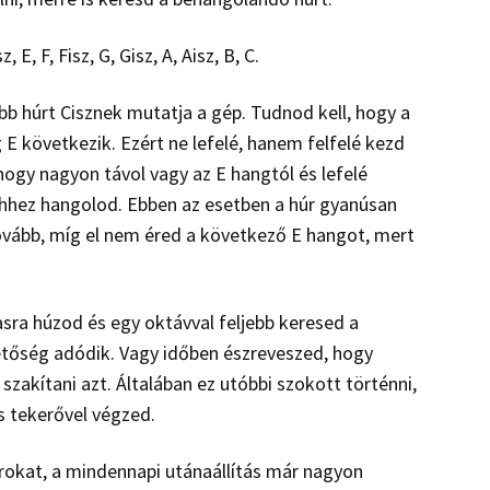
 E, F, Fisz, G, Gisz, A, Aisz, B, C.
bb húrt Cisznek mutatja a gép. Tudnod kell, hogy a
g E következik. Ezért ne lefelé, hanem felfelé kezd
 hogy nagyon távol vagy az E hangtól és lefelé
ehhez hangolod. Ebben az esetben a húr gyanúsan
ovább, míg el nem éred a következő E hangot, mert
sra húzod és egy oktávval feljebb keresed a
etőség adódik. Vagy időben észreveszed, hogy
 szakítani azt. Általában ez utóbbi szokott történni,
s tekerővel végzed.
rokat, a mindennapi utánaállítás már nagyon