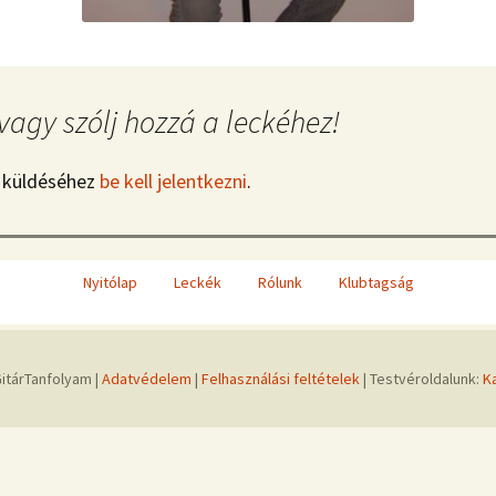
vagy szólj hozzá a leckéhez!
 küldéséhez
be kell jelentkezni
.
Nyitólap
Leckék
Rólunk
Klubtagság
itárTanfolyam |
Adatvédelem
|
Felhasználási feltételek
| Testvéroldalunk:
K