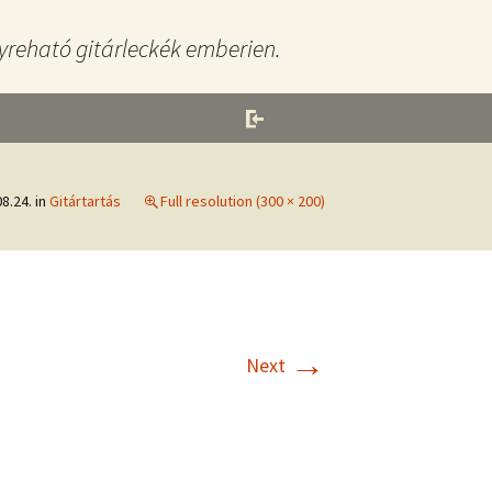
yreható gitárleckék emberien.
8.24.
in
Gitártartás
Full resolution (300 × 200)
→
Next