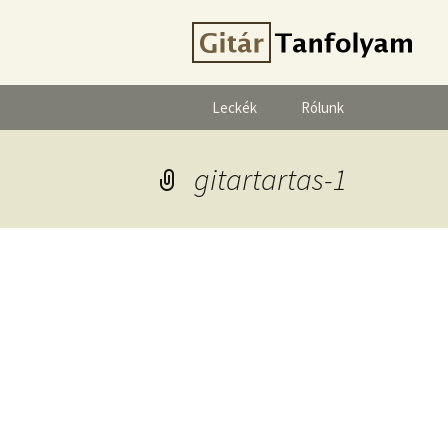
Leckék
Rólunk
gitartartas-1