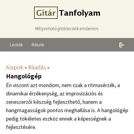
Mélyreható gitárleckék emberien.
Leckék
Rólunk
Alapok
»
Ráadás
»
Hangológép
Én viszont azt mondom, nem csak a ritmusérzék, a
dinamikai érzékenység, az improvizációs és
zeneszerzői készség fejleszthető, hanem a
hangmagasságok pontos meghallása is. A hangológép
pedig tökéletes eszköz ennek a képességnek a
fejlesztésére.