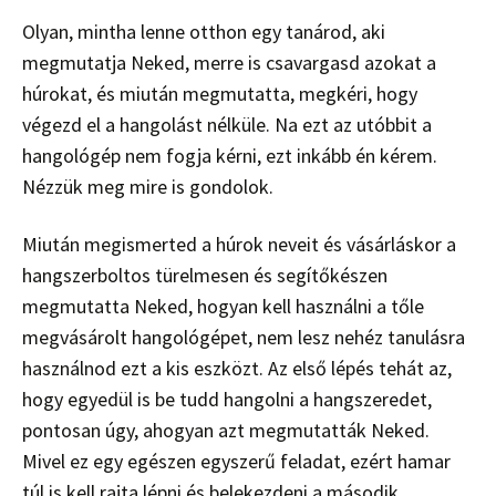
Olyan, mintha lenne otthon egy tanárod, aki
megmutatja Neked, merre is csavargasd azokat a
húrokat, és miután megmutatta, megkéri, hogy
végezd el a hangolást nélküle. Na ezt az utóbbit a
hangológép nem fogja kérni, ezt inkább én kérem.
Nézzük meg mire is gondolok.
Miután megismerted a húrok neveit és vásárláskor a
hangszerboltos türelmesen és segítőkészen
megmutatta Neked, hogyan kell használni a tőle
megvásárolt hangológépet, nem lesz nehéz tanulásra
használnod ezt a kis eszközt. Az első lépés tehát az,
hogy egyedül is be tudd hangolni a hangszeredet,
pontosan úgy, ahogyan azt megmutatták Neked.
Mivel ez egy egészen egyszerű feladat, ezért hamar
túl is kell rajta lépni és belekezdeni a második