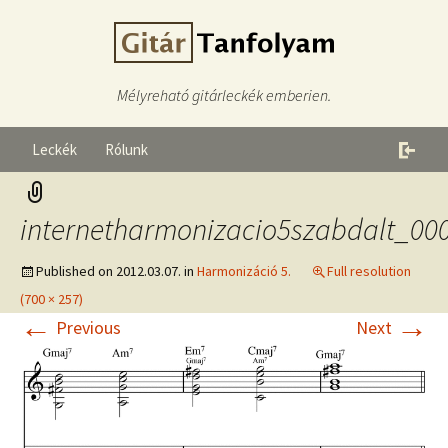
Mélyreható gitárleckék emberien.
Leckék
Rólunk
internetharmonizacio5szabdalt_00
Published on
2012.03.07.
in
Harmonizáció 5.
Full resolution
(700 × 257)
←
→
Previous
Next