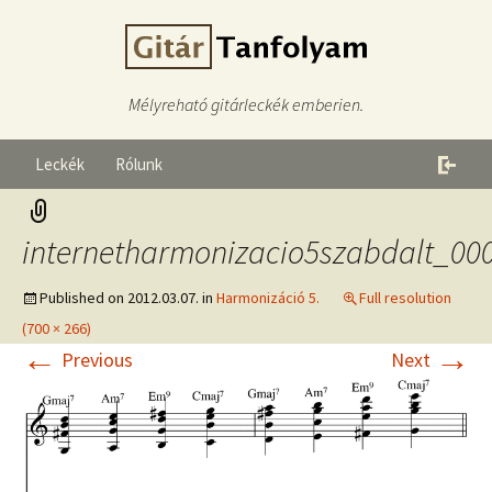
Mélyreható gitárleckék emberien.
Leckék
Rólunk
internetharmonizacio5szabdalt_00
Published on
2012.03.07.
in
Harmonizáció 5.
Full resolution
(700 × 266)
←
→
Previous
Next