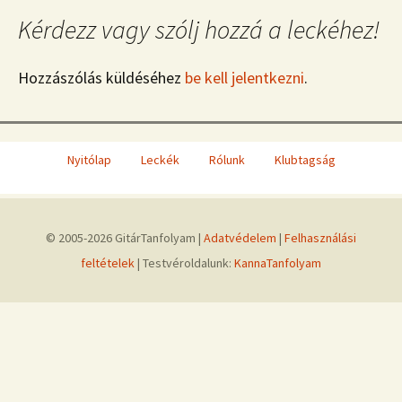
Kérdezz vagy szólj hozzá a leckéhez!
Hozzászólás küldéséhez
be kell jelentkezni
.
Nyitólap
Leckék
Rólunk
Klubtagság
© 2005-2026 GitárTanfolyam |
Adatvédelem
|
Felhasználási
feltételek
| Testvéroldalunk:
KannaTanfolyam