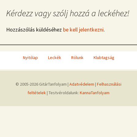
Kérdezz vagy szólj hozzá a leckéhez!
Hozzászólás küldéséhez
be kell jelentkezni
.
Nyitólap
Leckék
Rólunk
Klubtagság
© 2005-2026 GitárTanfolyam |
Adatvédelem
|
Felhasználási
feltételek
| Testvéroldalunk:
KannaTanfolyam