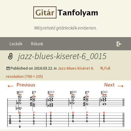
Mélyreható gitárleckék emberien.
Leckék
Rólunk
jazz-blues-kiseret-6_0015
Published on
2016.03.22.
in
Jazz-blues kíséret 6.
Full
resolution (700 × 235)
←
→
Previous
Next