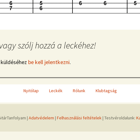
vagy szólj hozzá a leckéhez!
 küldéséhez
be kell jelentkezni
.
Nyitólap
Leckék
Rólunk
Klubtagság
itárTanfolyam |
Adatvédelem
|
Felhasználási feltételek
| Testvéroldalunk:
K