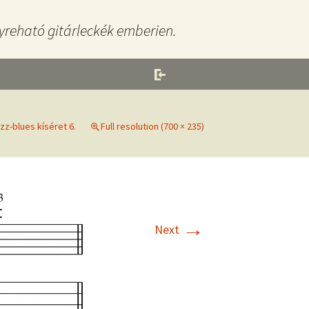
yreható gitárleckék emberien.
zz-blues kíséret 6.
Full resolution (700 × 235)
→
Next