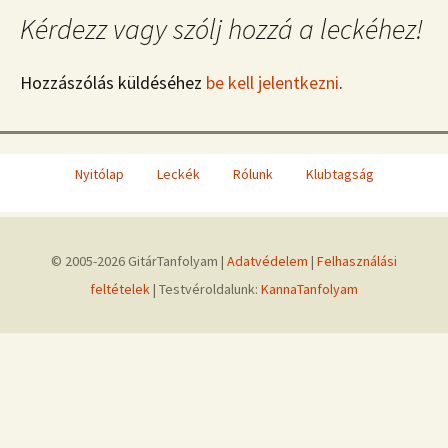
Kérdezz vagy szólj hozzá a leckéhez!
Hozzászólás küldéséhez
be kell jelentkezni
.
Nyitólap
Leckék
Rólunk
Klubtagság
© 2005-2026 GitárTanfolyam |
Adatvédelem
|
Felhasználási
feltételek
| Testvéroldalunk:
KannaTanfolyam