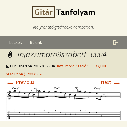
Mélyreható gitárleckék emberien.
Leckék
Rólunk
injazzimpro9szabott_0004
Published on
2015.07.23.
in
Jazz improvizáció 9.
Full
resolution (1200 × 363)
←
→
Previous
Next