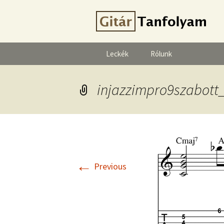
Leckék
Rólunk
injazzimpro9szabott
←
Previous