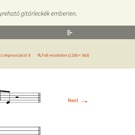
yreható gitárleckék emberien.
zz improvizáció 9.
Full resolution (1200 × 363)
→
Next