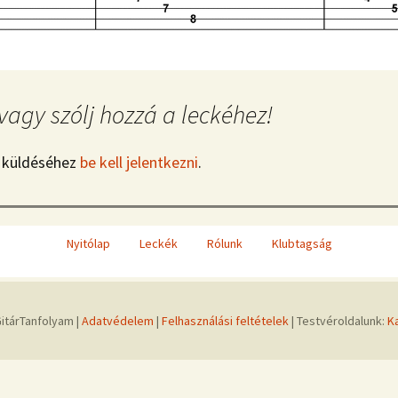
vagy szólj hozzá a leckéhez!
 küldéséhez
be kell jelentkezni
.
Nyitólap
Leckék
Rólunk
Klubtagság
itárTanfolyam |
Adatvédelem
|
Felhasználási feltételek
| Testvéroldalunk:
K