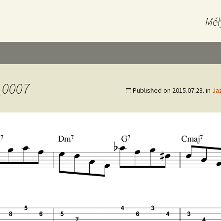
Mél
_0007
Published on
2015.07.23.
in
Ja