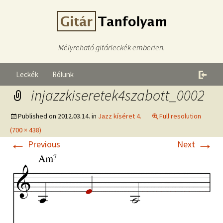
Mélyreható gitárleckék emberien.
Leckék
Rólunk
injazzkiseretek4szabott_0002
Published on
2012.03.14.
in
Jazz kíséret 4.
Full resolution
(700 × 438)
←
→
Previous
Next