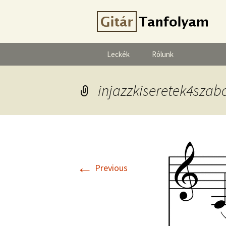
Leckék
Rólunk
injazzkiseretek4szab
←
Previous