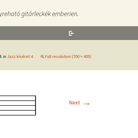
yreható gitárleckék emberien.
4.
in
Jazz kíséret 4.
Full resolution (700 × 405)
→
Next