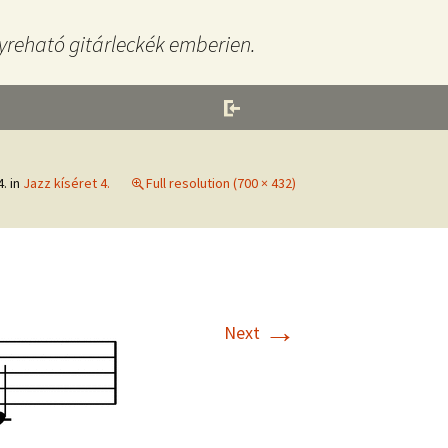
yreható gitárleckék emberien.
4.
in
Jazz kíséret 4.
Full resolution (700 × 432)
→
Next