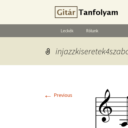
Leckék
Rólunk
injazzkiseretek4szab
←
Previous