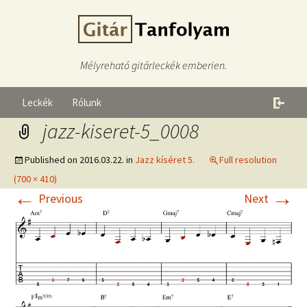
Mélyreható gitárleckék emberien.
Leckék
Rólunk
jazz-kiseret-5_0008
Published on
2016.03.22.
in
Jazz kíséret 5.
Full resolution
(700 × 410)
←
→
Previous
Next