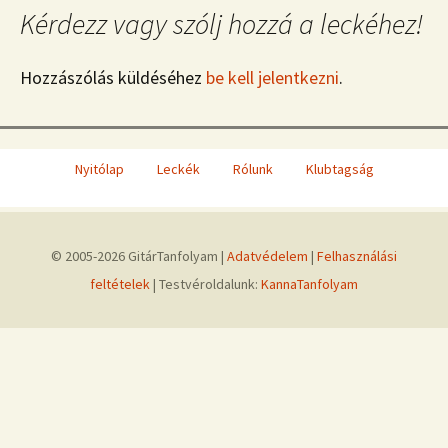
Kérdezz vagy szólj hozzá a leckéhez!
Hozzászólás küldéséhez
be kell jelentkezni
.
Nyitólap
Leckék
Rólunk
Klubtagság
© 2005-2026 GitárTanfolyam |
Adatvédelem
|
Felhasználási
feltételek
| Testvéroldalunk:
KannaTanfolyam