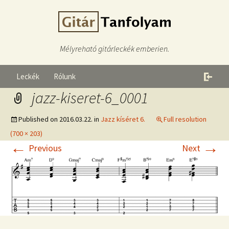
Mélyreható gitárleckék emberien.
Leckék
Rólunk
jazz-kiseret-6_0001
Published on
2016.03.22.
in
Jazz kíséret 6.
Full resolution
(700 × 203)
←
→
Previous
Next