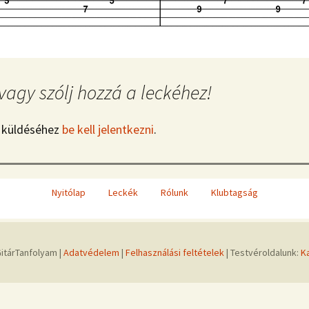
vagy szólj hozzá a leckéhez!
 küldéséhez
be kell jelentkezni
.
Nyitólap
Leckék
Rólunk
Klubtagság
itárTanfolyam |
Adatvédelem
|
Felhasználási feltételek
| Testvéroldalunk:
K