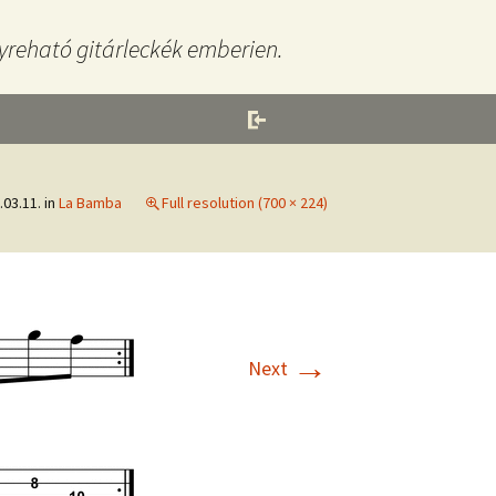
yreható gitárleckék emberien.
.03.11.
in
La Bamba
Full resolution (700 × 224)
→
Next