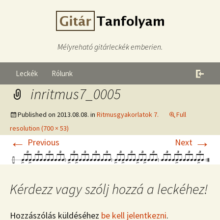
Mélyreható gitárleckék emberien.
Leckék
Rólunk
inritmus7_0005
Published on
2013.08.08.
in
Ritmusgyakorlatok 7.
Full
resolution (700 × 53)
←
→
Previous
Next
Kérdezz vagy szólj hozzá a leckéhez!
Hozzászólás küldéséhez
be kell jelentkezni
.