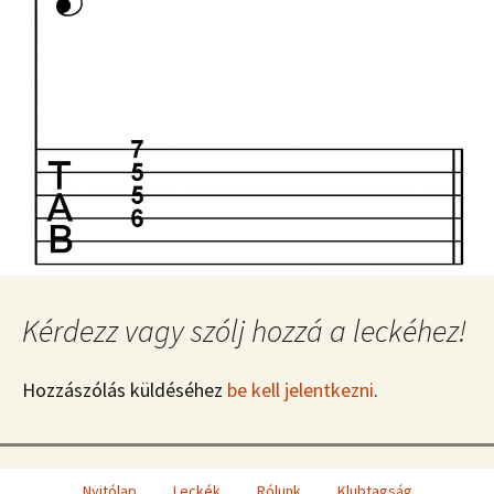
Kérdezz vagy szólj hozzá a leckéhez!
Hozzászólás küldéséhez
be kell jelentkezni
.
Nyitólap
Leckék
Rólunk
Klubtagság