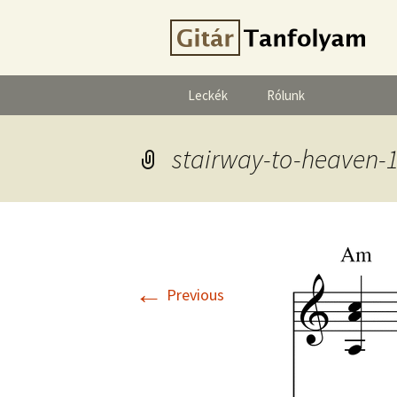
Leckék
Rólunk
stairway-to-heaven-
←
Previous