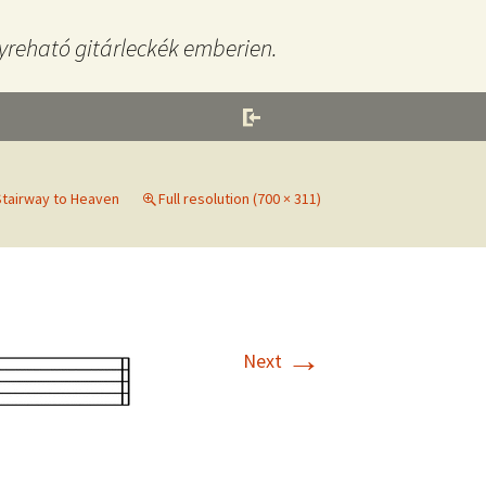
yreható gitárleckék emberien.
Stairway to Heaven
Full resolution (700 × 311)
→
Next