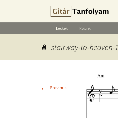
Leckék
Rólunk
stairway-to-heaven-
←
Previous