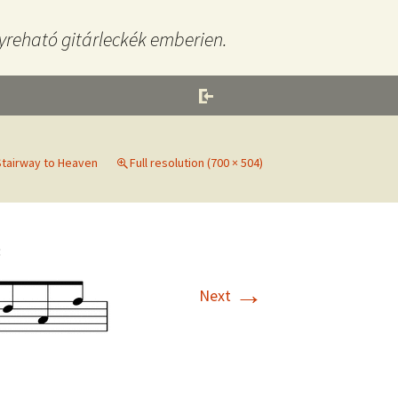
yreható gitárleckék emberien.
Stairway to Heaven
Full resolution (700 × 504)
→
Next