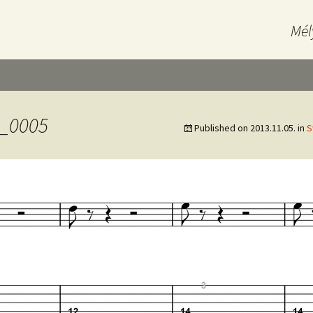
Mél
1_0005
Published on
2013.11.05.
in
S