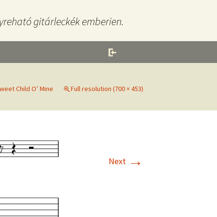
yreható gitárleckék emberien.
weet Child O’ Mine
Full resolution (700 × 453)
→
Next