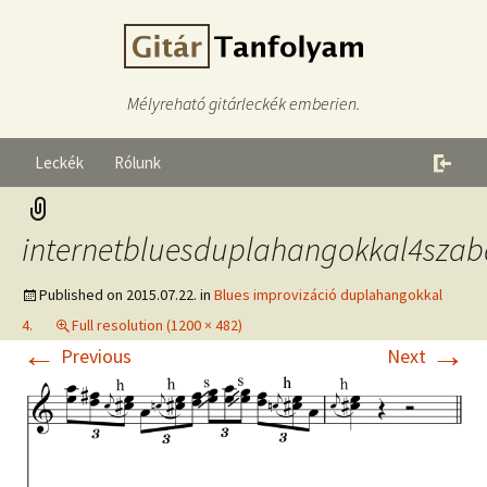
Mélyreható gitárleckék emberien.
Leckék
Rólunk
internetbluesduplahangokkal4szab
Published on
2015.07.22.
in
Blues improvizáció duplahangokkal
4.
Full resolution (1200 × 482)
←
→
Previous
Next