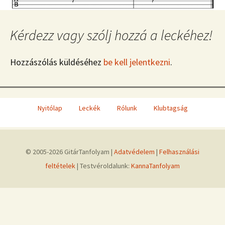
Kérdezz vagy szólj hozzá a leckéhez!
Hozzászólás küldéséhez
be kell jelentkezni
.
Nyitólap
Leckék
Rólunk
Klubtagság
© 2005-2026 GitárTanfolyam |
Adatvédelem
|
Felhasználási
feltételek
| Testvéroldalunk:
KannaTanfolyam