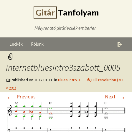
Mélyreható gitárleckék emberien.
Leckék
Rólunk
internetbluesintro3szabott_0005
Published on
2012.01.11.
in
Blues intro 3.
Full resolution (700
× 231)
←
→
Previous
Next