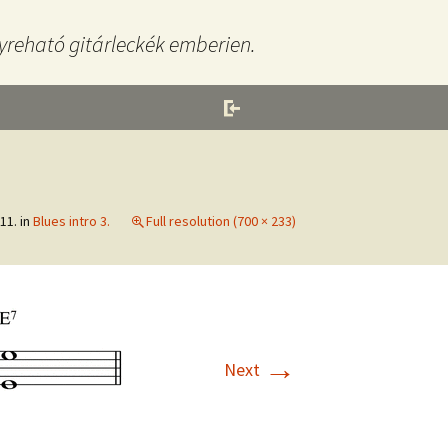
yreható gitárleckék emberien.
11.
in
Blues intro 3.
Full resolution (700 × 233)
→
Next