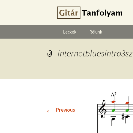
Leckék
Rólunk
internetbluesintro3s
←
Previous