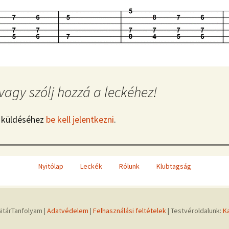
vagy szólj hozzá a leckéhez!
 küldéséhez
be kell jelentkezni
.
Nyitólap
Leckék
Rólunk
Klubtagság
itárTanfolyam |
Adatvédelem
|
Felhasználási feltételek
| Testvéroldalunk:
K