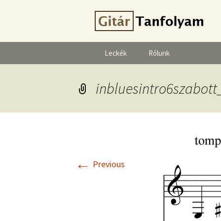
Leckék
Rólunk
inbluesintro6szabott
←
Previous