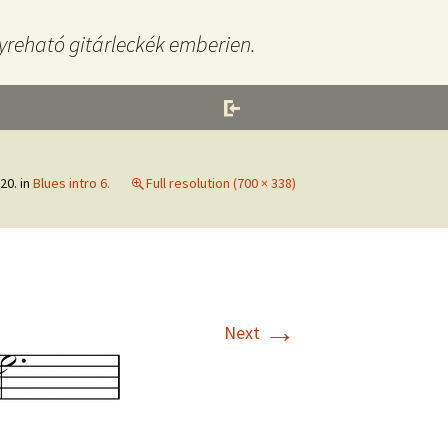
yreható gitárleckék emberien.
20.
in
Blues intro 6.
Full resolution (700 × 338)
→
Next