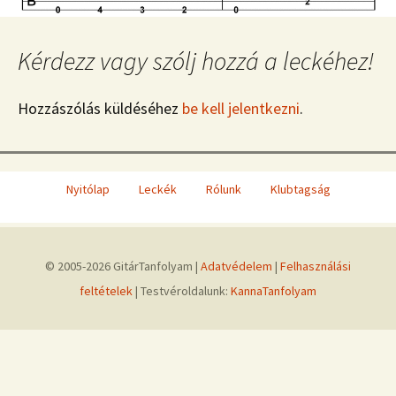
Kérdezz vagy szólj hozzá a leckéhez!
Hozzászólás küldéséhez
be kell jelentkezni
.
Nyitólap
Leckék
Rólunk
Klubtagság
© 2005-2026 GitárTanfolyam |
Adatvédelem
|
Felhasználási
feltételek
| Testvéroldalunk:
KannaTanfolyam