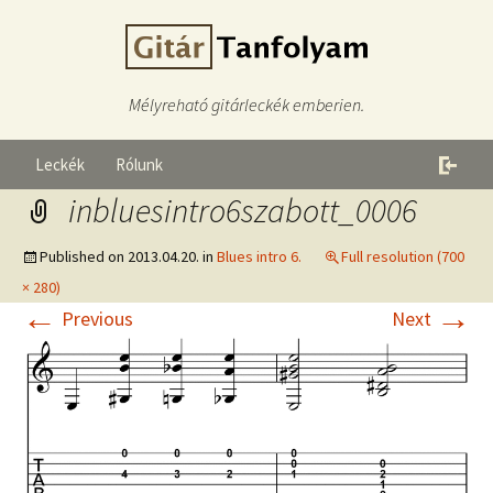
Mélyreható gitárleckék emberien.
Leckék
Rólunk
inbluesintro6szabott_0006
Published on
2013.04.20.
in
Blues intro 6.
Full resolution (700
× 280)
←
→
Previous
Next