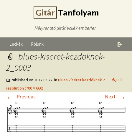
Mélyreható gitárleckék emberien.
Leckék
Rólunk
blues-kiseret-kezdoknek-
2_0003
Published on
2012.05.22.
in
Blues kíséret kezdőknek 2.
Full
resolution (700 × 660)
←
→
Previous
Next