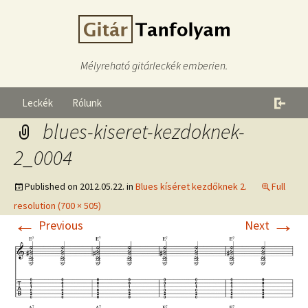
Mélyreható gitárleckék emberien.
Leckék
Rólunk
blues-kiseret-kezdoknek-
2_0004
Published on
2012.05.22.
in
Blues kíséret kezdőknek 2.
Full
resolution (700 × 505)
←
→
Previous
Next