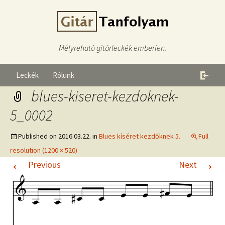
Mélyreható gitárleckék emberien.
Leckék
Rólunk
blues-kiseret-kezdoknek-
5_0002
Published on
2016.03.22.
in
Blues kíséret kezdőknek 5.
Full
resolution (1200 × 520)
←
→
Previous
Next