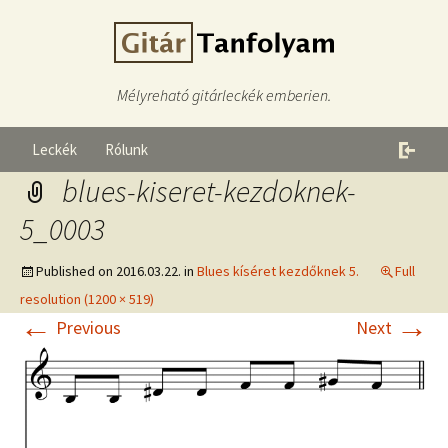
Mélyreható gitárleckék emberien.
Leckék
Rólunk
blues-kiseret-kezdoknek-
5_0003
Published on
2016.03.22.
in
Blues kíséret kezdőknek 5.
Full
resolution (1200 × 519)
←
→
Previous
Next