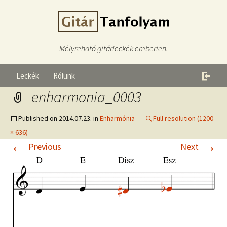
Mélyreható gitárleckék emberien.
Leckék
Rólunk
enharmonia_0003
Published on
2014.07.23.
in
Enharmónia
Full resolution (1200
× 636)
←
→
Previous
Next