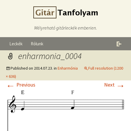
Mélyreható gitárleckék emberien.
Leckék
Rólunk
enharmonia_0004
Published on
2014.07.23.
in
Enharmónia
Full resolution (1200
× 636)
←
→
Previous
Next