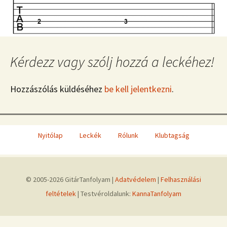
Kérdezz vagy szólj hozzá a leckéhez!
Hozzászólás küldéséhez
be kell jelentkezni
.
Nyitólap
Leckék
Rólunk
Klubtagság
© 2005-2026 GitárTanfolyam |
Adatvédelem
|
Felhasználási
feltételek
| Testvéroldalunk:
KannaTanfolyam