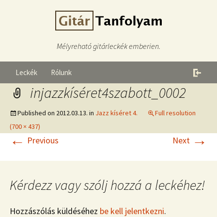
Mélyreható gitárleckék emberien.
Leckék
Rólunk
injazzkíséret4szabott_0002
Published on
2012.03.13.
in
Jazz kíséret 4.
Full resolution
(700 × 437)
←
→
Previous
Next
Kérdezz vagy szólj hozzá a leckéhez!
Hozzászólás küldéséhez
be kell jelentkezni
.