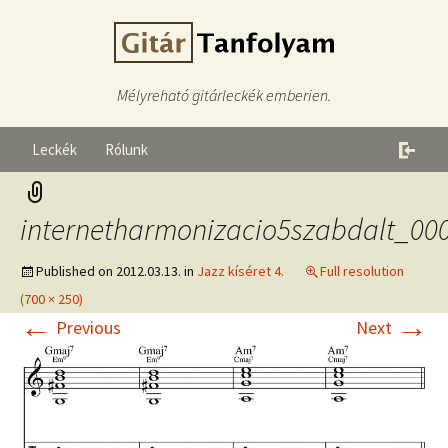
Mélyreható gitárleckék emberien.
Leckék
Rólunk
internetharmonizacio5szabdalt_00
Published on
2012.03.13.
in
Jazz kíséret 4.
Full resolution
(700 × 250)
←
→
Previous
Next